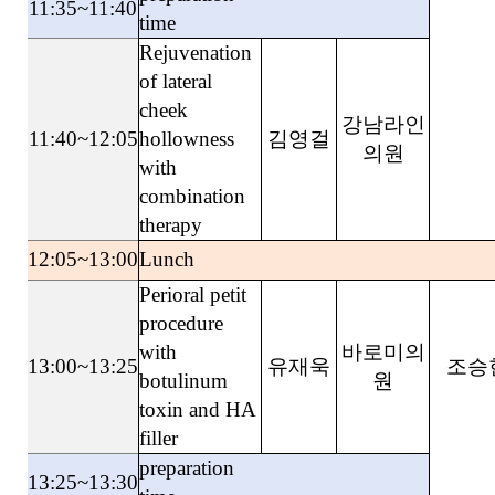
11:35~11:40
time
Rejuvenation
of lateral
cheek
강남라인
11:40~12:05
hollowness
김영걸
의원
with
combination
therapy
12:05~13:00
Lunch
Perioral petit
procedure
with
바로미의
13:00~13:25
유재욱
조승
botulinum
원
toxin and HA
filler
preparation
13:25~13:30