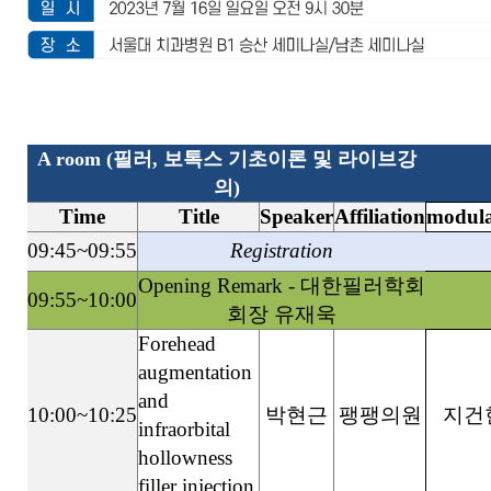
A room (필러, 보톡스 기초이론 및 라이브강
의)
Time
Title
Speaker
Affiliation
modula
09:45~09:55
Registration
Opening Remark - 대한필러학회
09:55~10:00
회장 유재욱
Forehead
augmentation
and
10:00~10:25
박현근
팽팽의원
지건
infraorbital
hollowness
filler injection