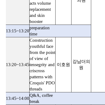
의원
acts volume
replacement
and skin
booster
preparation
13:15~13:20
time
Construction
youthful face
from the point
of view of
강남더의
13:20~13:45
tensegrity and
이호원
원
criscross
patterns with
Croquis' PDO
threads
Q&A, coffee
13:45~14:00
break