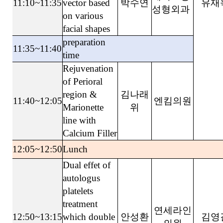
11:10~11:35
vector based
박수연
유재
성형외과
on various
facial shapes
preparation
11:35~11:40
time
Rejuvenation
of Perioral
region &
김나래
11:40~12:05
엔킴의원
Marionette
위
line with
Calcium Filler
12:05~12:50
Lunch
Dual effet of
autologus
platelets
treatment
연세라인
12:50~13:15
which double
안성환
김영