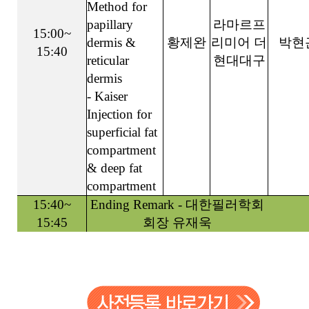
Method for
papillary
라마르프
15:00~
dermis &
황제완
리미어 더
박현
15:40
reticular
현대대구
dermis
- Kaiser
Injection for
superficial fat
compartment
& deep fat
compartment
15:40~
Ending Remark - 대한필러학회
15:45
회장 유재욱