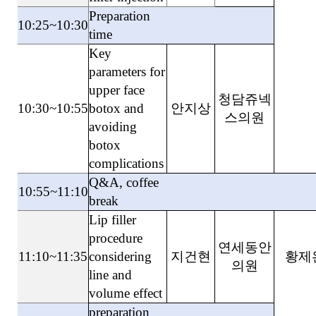
Preparation
10:25~10:30
time
Key
parameters for
upper face
청담쥬넥
10:30~10:55
botox and
안지상
스의원
avoiding
botox
complications
Q&A, coffee
10:55~11:10
break
Lip filler
procedure
연세동안
11:10~11:35
considering
지건현
황제
의원
line and
volume effect
preparation