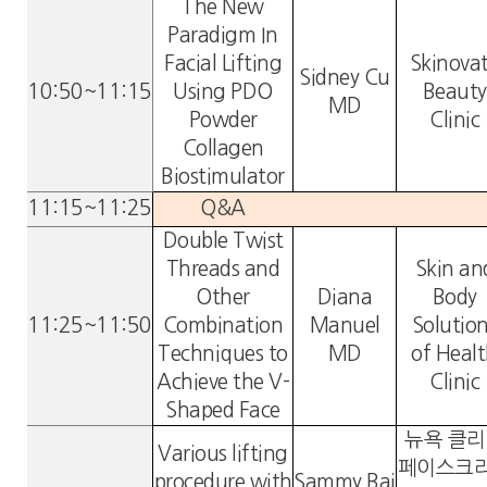
The New
Paradigm In
Facial Lifting
Skinova
Sidney Cu
10:50~11:15
Using PDO
Beauty
MD
Powder
Clinic
Collagen
Biostimulator
11:15~11:25
Q&A
Double Twist
Threads and
Skin an
Other
Diana
Body
11:25~11:50
Combination
Manuel
Solutio
Techniques to
MD
of Heal
Achieve the V-
Clinic
Shaped Face
뉴욕 클
Various lifting
페이스크
procedure with
Sammy Bai