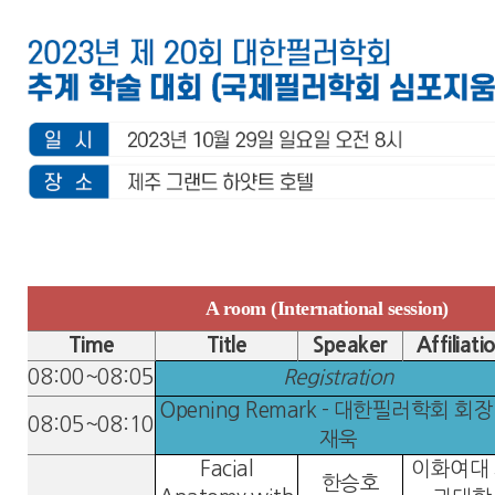
A room (International session)
Time
Title
Speaker
Affiliati
08:00~08:05
Registration
Opening Remark - 대한필러학회 회장
08:05~08:10
재욱
Facial
이화여대
한승호