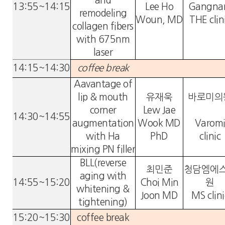
and
13:55~14:15
Lee Ho
Gangn
remodeling
Woun, MD
THE clin
collagen fibers
with 675nm
laser
14:15~14:30
coffee break
Aavantage of
lip & mouth
유재욱
바로미의
corner
Lew Jae
14:30~14:55
augmentation
Wook MD
Varom
with Ha
PhD
clinic
mixing PN filler
BLL(reverse
최민준
청담엠에
aging with
14:55~15:20
Choi Min
원
whitening &
Joon MD
MS clini
tightening)
15:20~15:30
coffee break