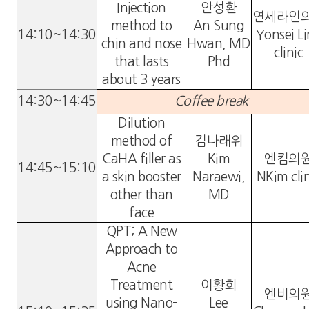
Injection
안성환
연세라인
method to
An Sung
14:10~14:30
Yonsei L
chin and nose
Hwan, MD
clinic
that lasts
Phd
about 3 years
14:30~14:45
Coffee break
Dilution
method of
김나래위
CaHA filler as
Kim
엔킴의
14:45~15:10
a skin booster
Naraewi,
NKim clin
other than
MD
face
QPT; A New
Approach to
Acne
Treatment
이황희
엔비의
using Nano-
Lee