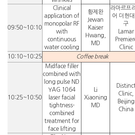
Clinical
라마르프
황제완
application of
어 더현
Jewan
monopolar RF
구
09:50~10:10
Kaiser
with
Lamar
Hwang,
continuous
Premier
MD
water cooling
Clinic
10:10~10:25
Coffee break
Midface filler
combined with
long pulse ND
Distinc
YAG 1064
Li
Clinic,
10:25~10:50
laser facial
Xiaoning
Beijing
tightness-
MD
China
combined
treatment for
face lifting