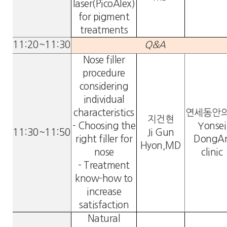
laser(PicoAlex)
for pigment
treatments
11:20~11:30
Q&A
Nose filler
procedure
considering
individual
characteristics
연세동안
지건현
- Choosing the
Yonsei
11:30~11:50
Ji Gun
right filler for
DongA
Hyon,MD
nose
clinic
- Treatment
know-how to
increase
satisfaction
Natural