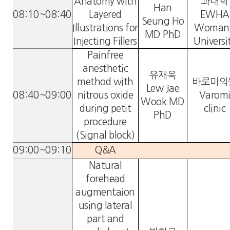
Anatomy with
과대학
Han
08:10~08:40
Layered
EWHA
Seung Ho
Illustrations for
Woman’
MD PhD
Injecting Fillers
Universi
Painfree
anesthetic
유재욱
method with
바로미의
Lew Jae
08:40~09:00
nitrous oxide
Varom
Wook MD
during petit
clinic
PhD
procedure
(Signal block)
09:00~09:10
Q&A
Natural
forehead
augmentaion
using lateral
part and