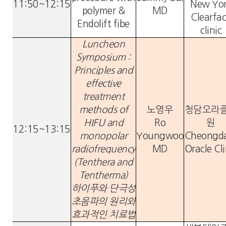
11:50~12:15
New Yo
polymer &
MD
Clearfa
Endolift fibe
clinic
Luncheon
Symposium :
Principles and
effective
treatment
methods of
노영우
청담오라
HIFU and
Ro
원
12:15~13:15
monopolar
Youngwoo
Cheongd
radiofrequency
MD
Oracle Cli
(Tenthera and
Tentherma)
하이푸와 단극성
초음파의 원리와
효과적인 치료법