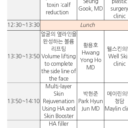
Seung
plastic
toxin :calf
Gook, MD
surger
reduction
clinic
12:30~13:30
Lunch
얼굴의 옆라인을
완성하는 볼륨
황용호
리프팅
웰스킨의
Hwang
13:30~13:50
Volume lifting
Well Sk
Yong Ho
to complete
clinic
MD
the side line of
the face
Multi-layer
Skin
박현준
메이린의
13:50~14:10
Rejuvenation
Park Hyun
청담
Using HA and
Jun MD
Maylin cli
Skin Booster
HA filler