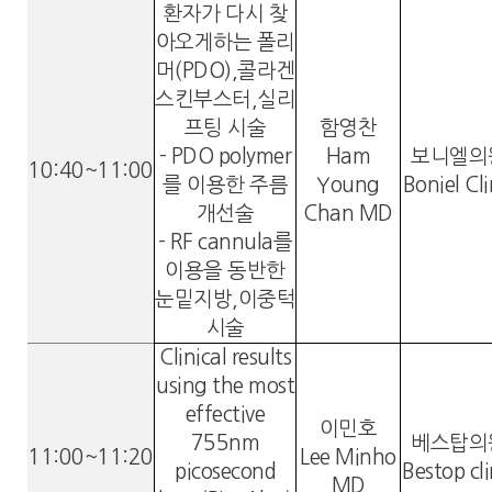
환자가 다시 찾
아오게하는 폴리
머(PDO),콜라겐
스킨부스터,실리
프팅 시술
함영찬
- PDO polymer
Ham
보니엘의
10:40~11:00
를 이용한 주름
Young
Boniel Cli
개선술
Chan MD
- RF cannula를
이용을 동반한
눈밑지방,이중턱
시술
Clinical results
using the most
effective
이민호
755nm
베스탑의
11:00~11:20
Lee Minho
picosecond
Bestop cli
MD