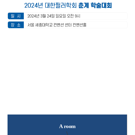
A room
\