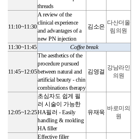
threads
A review of the
clinical experience
다산더올
11:10~11:30
김소은
and advantages of a
림의원
new PN injection
11:30~11:45
Coffee break
The aesthetics of the
procedure pursued
강남라인
11:45~12:05
between natural and
김영걸
의원
artificial beauty - chin
combinations therapy
초심자도 쉽게 필
러 시술이 가능한
바로미의
12:05~12:25
HA필러 - Easily
유재욱
원
handling & molding
HA filler
Effective filler