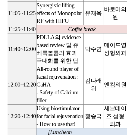
Synergistic lifting
바로미의
11:05~11:25
effects of Monopolar
유재욱
원
RF with HIFU
11:25~11:40
Coffee break
PDLLA의 evidence-
based review 및 쥬
메이드영
11:40~12:00
박수연
베룩볼륨의 효과
성형외과
극대화를 위한 팁
All-round player of
facial rejuvenation :
김나래
12:00~12:20
CaHA
엔킴의원
위
- Safety of Calcium
filler
Using biostimulator
세븐데이
12:20~12:40
for facial rejuvenation
황승국
즈 성형
- How to use that!
외과
[Luncheon