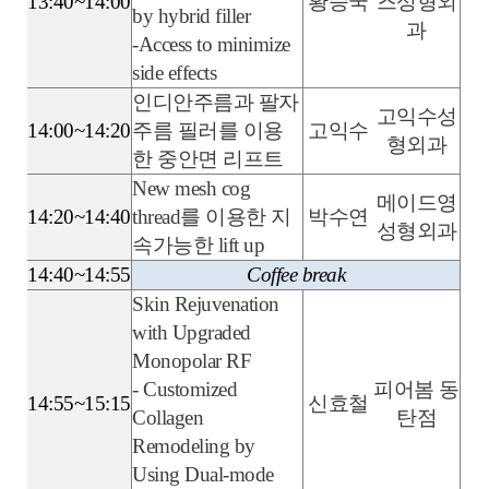
13:40~14:00
황승국
즈성형외
by hybrid filler
과
-Access to minimize
side effects
인디안주름과 팔자
고익수성
14:00~14:20
주름 필러를 이용
고익수
형외과
한 중안면 리프트
New mesh cog
메이드영
14:20~14:40
thread를 이용한 지
박수연
성형외과
속가능한 lift up
14:40~14:55
Coffee break
Skin Rejuvenation
with Upgraded
Monopolar RF
- Customized
피어봄 동
14:55~15:15
신효철
Collagen
탄점
Remodeling ​by
Using Dual-mode