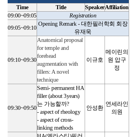
Time
Title
Speaker
Affiliation
09:00~09:05
Registration
Opening Remark - 대한필러학회 회장
09:05~09:10
유재욱
Anatomical proposal
for temple and
메이린의
forehead
09:10~09:30
이규호
원 압구
augmentation with
정
fillers: A novel
technique
Semi- permanent HA
filler (about 3years)
는 가능할까?
연세라인
09:30~09:50
안성환
- aspect of rheology
의원
- aspect of cross-
linking methods
HA(엘라스티)필러