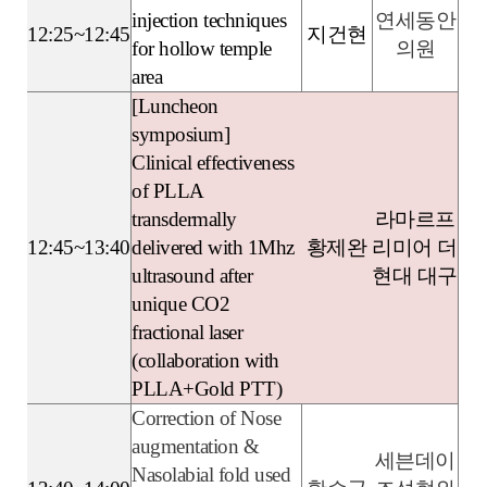
injection techniques
연세동안
12:25~12:45
지건현
for hollow temple
의원
area
[Luncheon
symposium]
Clinical effectiveness
of PLLA
transdermally
라마르프
12:45~13:40
delivered with 1Mhz
황제완
리미어 더
ultrasound after
현대 대구
unique CO2
fractional laser
(collaboration with
PLLA+Gold PTT)
Correction of Nose
augmentation &
세븐데이
Nasolabial fold used