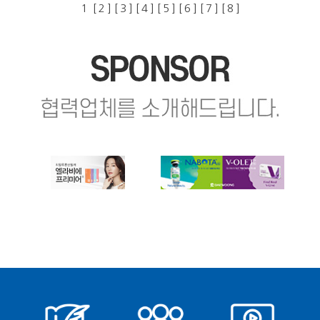
1
[ 2 ]
[ 3 ]
[ 4 ]
[ 5 ]
[ 6 ]
[ 7 ]
[ 8 ]